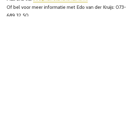
Of bel voor meer informatie met Edo van der Kruijs: 073-
689 32 50.
ONS TELEFOONNUMMER: 073 689 3250
VOOR VRAGEN OMTRENT RESERVERINGEN
KUNT U MAILEN NAAR:
RESERVERING@NUL73LUNCHENDINER.NL.
VOOR ALLE OVERIGE VRAGEN KUNT U
MAILEN NAAR:
INFO@NUL73LUNCHENDINER.NL
✻
Hieronder vind u onze reguliere openingstijden: